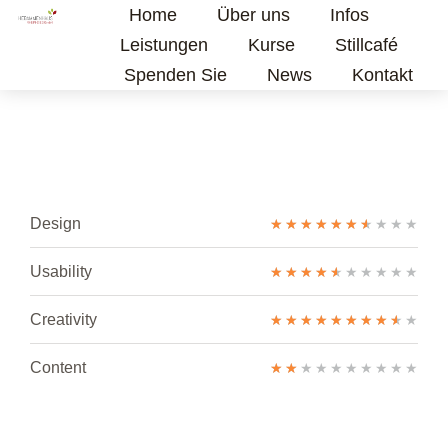
Home
Über uns
Infos
Leistungen
Kurse
Stillcafé
Spenden Sie
News
Kontakt
Design
★
★
★
★
★
★
★
★
★
★
Usability
★
★
★
★
★
★
★
★
★
★
Creativity
★
★
★
★
★
★
★
★
★
★
Content
★
★
★
★
★
★
★
★
★
★