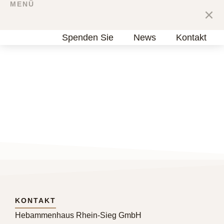
MENÜ
Home
Über uns
Infos
Leistungen
Kurse
Stillcafé
Spenden Sie
News
Kontakt
KONTAKT
Hebammenhaus Rhein-Sieg GmbH