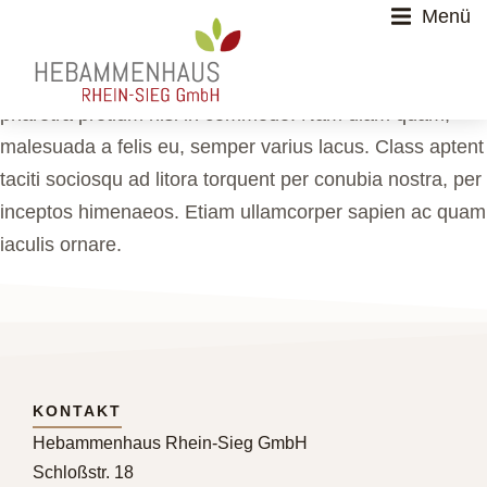
Menü
Proin venenatis nisl sit amet cursus cursus. Cras
pharetra pretium nisi in commodo. Nam diam quam,
malesuada a felis eu, semper varius lacus. Class aptent
taciti sociosqu ad litora torquent per conubia nostra, per
inceptos himenaeos. Etiam ullamcorper sapien ac quam
iaculis ornare.
KONTAKT
Hebammenhaus Rhein-Sieg GmbH
Schloßstr. 18