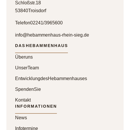
Schloßstr. 18
53840 Troisdorf
Telefon 02241 / 396 5600
info@hebammenhaus-rhein-sieg.de
DAS HEBAMMENHAUS
Über uns
Unser Team
Entwicklung des Hebammenhauses
Spenden Sie
Kontakt
INFORMATIONEN
News
Infotermine