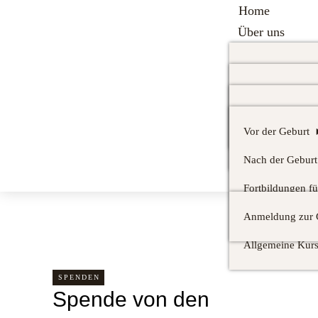
Home
Über uns
Infos
Unser Team
Leistungen
Infotermine
Kurse
Entwicklung de
Begleitung und 
Stillcafé
Infos für Heba
offene Stellen
Vor der Geburt
Spenden Sie
Wochenbett-Bet
Infos für Studie
News
Nach der Geburt
Rufbereitschaft 
Kontakt
Fortbildungen f
Inhouse Fortbil
Anmeldung zur 
Allgemeine Kur
SPENDEN
Spende von den